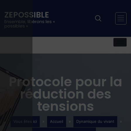
ZEPOSSIBLE
Ensemble, libérons les «
possibles »
Protocole pour la
réduction des
tensions
Vous êtes ici
»
Accueil
»
Dynamique du vivant
»