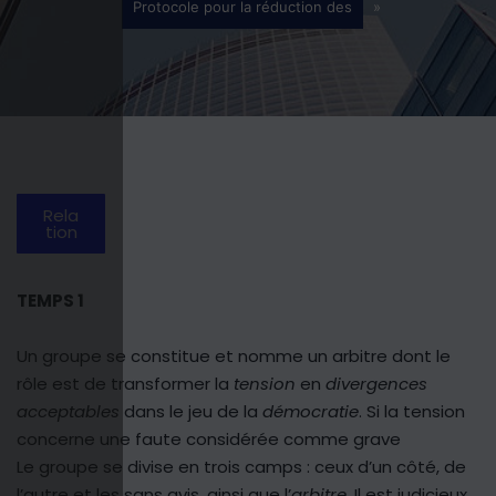
Protocole pour la réduction des
»
Rela
tion
TEMPS 1
Un groupe se constitue et nomme un arbitre dont le
rôle est de transformer la
tension
en
divergences
acceptables
dans le jeu de la
démocratie
. Si la tension
concerne une faute considérée comme grave
Le groupe se divise en trois camps : ceux d’un côté, de
l’autre et les sans avis, ainsi que l’
arbitre
. Il est judicieux