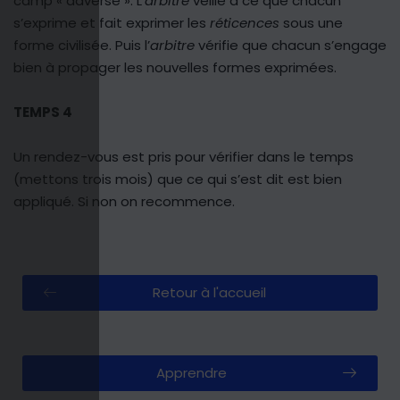
camp « adverse ». L’
arbitre
veille à ce que chacun
s’exprime et fait exprimer les
réticences
sous une
forme civilisée. Puis l’
arbitre
vérifie que chacun s’engage
bien à propager les nouvelles formes exprimées.
TEMPS 4
Un rendez-vous est pris pour vérifier dans le temps
(mettons trois mois) que ce qui s’est dit est bien
appliqué. Si non on recommence.
Retour à l'accueil
Apprendre